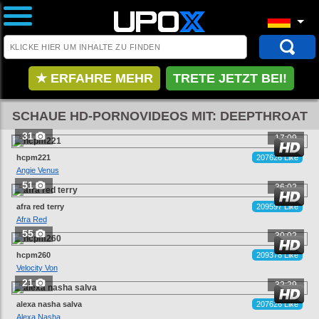
★ ERFAHRE MEHR
TRETE JETZT BEI!
SCHAUE HD-PORNOVIDEOS MIT: DEEPTHROAT
31
17:09
hcpm221
207626 Like
Angie Venus
51
36:02
afra red terry
209597 Like
Afra Red
55
30:02
hcpm260
209378 Like
Velocity Von
21
32:29
alexa nasha salva
207626 Like
Alexa Nasha