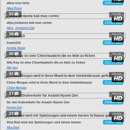
alina rose terry
209378 Like
Alina Rose
53
27:05
allya jordanne kali max cortes
210911 Like
Allya
,
Jordanne Kali
38
09:42
hcpm210
208137 Like
Angela Stone
40
25:28
Ally Kay ist eine Cheerleaderin die es liebt zu ficken
211714 Like
Ally Kay
41
09:40
Chloe Morgan wird in ihren Mund in dem Umkleideraum
212152 Like
gefickt
Chloe Morgan
27
09:42
So viel Oralverkehr für Asiatin Nyomi Zen
209889 Like
Nyomi Zen
23
40:59
Afra Red wird mit Spielzeugen und einem harten
211057 Like
Schwanz gefickt
Afra Red