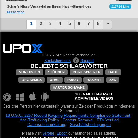
Scharfe Missy Vega wird an ihrem Hals während des
211714 Like
Fickens festgehalten
Missy Vega
1
2
3
4
5
6
7
8
»
© 2026. Alle Rechte vorbehalten.
Kontaktiere uns
Support
BELIEBTE SCHLAGWÖRTER
VON HINTEN
STÖHNEN
BEINE SPREIZEN
BABE
ORGASMUS
ORAL
PUSSY
RASIERT
SEX
HARTER SCHWANZ
100% MULTI-GERÄTE
KOMPATIBLE VIDEOS
Jegliche Person hier dargestellt waren zur Zeit der Produktion mindestens
18 Jahre alt.
18 U.S.C. 2257 Record-Keeping Requirements Compliance Statement
|
Anti-Trafficking Policy
|
Content Removal
|
RTA Verified
Datenschutzerklärung
|
Geschäftsbedingungen
Please visit
Verotel
|
Epoch
our authorized sales agents.