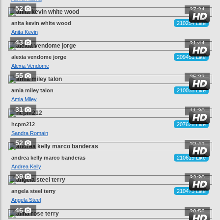
52
27:24
anita kevin white wood
210254 Like
Anita Kevin
43
21:44
alexia vendome jorge
209451 Like
Alexia Vendome
55
25:33
amia miley talon
210035 Like
Amia Miley
31
11:30
hcpm212
207626 Like
Sandra Romain
52
32:42
andrea kelly marco banderas
210619 Like
Andrea Kelly
59
32:30
angela steel terry
210473 Like
Angela Steel
46
20:56