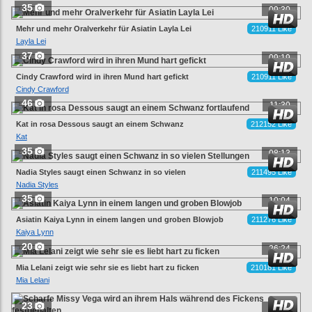
35
09:30
Mehr und mehr Oralverkehr für Asiatin Layla Lei
210911 Like
Layla Lei
37
09:19
Cindy Crawford wird in ihren Mund hart gefickt
210911 Like
Cindy Crawford
46
11:30
Kat in rosa Dessous saugt an einem Schwanz
212152 Like
fortlaufend
Kat
35
08:13
Nadia Styles saugt einen Schwanz in so vielen
211495 Like
Stellungen
Nadia Styles
35
10:04
Asiatin Kaiya Lynn in einem langen und groben Blowjob
211276 Like
Kaiya Lynn
20
26:24
Mia Lelani zeigt wie sehr sie es liebt hart zu ficken
210181 Like
Mia Lelani
23
24:57