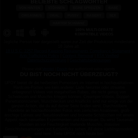
BELIEBTE SCHLAGWÖRTER
VON HINTEN
STÖHNEN
BEINE SPREIZEN
BABE
ORGASMUS
ORAL
PUSSY
RASIERT
SEX
HARTER SCHWANZ
100% MULTI-GERÄTE
KOMPATIBLE VIDEOS
Jegliche Person hier dargestellt waren zur Zeit der Produktion mindestens
18 Jahre alt.
18 U.S.C. 2257 Record-Keeping Requirements Compliance Statement
|
Anti-Trafficking Policy
|
Content Removal
|
RTA Verified
Datenschutzerklärung
|
Geschäftsbedingungen
Please visit
Verotel
|
Epoch
our authorized sales agents.
DU BIST NOCH NICHT ÜBERZEUGT?
UPOY bietet dir die heißesten Pornostars im Internet in hochqualitativen
Hardcore-Pornos wie kein anderer. Lade herunter oder streame
unbegrenzt Videos von megaheißen Babes, die nicht genug von
Schwänzen und Muschis kriegen können. Creampie-Videos, Doppel-
Penetrationszenen, Muschilecken und Analficks sind nur einige von der
ganzen Action, die du auf dieser Seite finden wirst. Durchstöbere
Hunderte an hochauflösenden Fotos von zierlichen Asiatinnen, groß-
ärschige Latinas und Naturblondinen und brünette Schätzchen mit einem
Appetit nach sexuellen Experimenten und Abenteuer. Du wirst Tausende
Stunden an vor Feuchtigkeit triefende Muschis, massive
Gesichtsbesamungen und Kehlenficks sehen. All deine Lieblingsmodels
sind here. Trete UPOX noch heute bei!