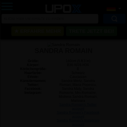
★ ERFAHRE MEHR
TRETE JETZT BEI!
SANDRA ROMAIN
Größe:
160cm (5 ft 3 in)
Körper:
B36-W28-H36
Körbchengröße:
B
Haarfarbe:
Schwarz
Ethnie:
Caucasian
Künstlernamen:
Sandra Mertz, Sandra
Twitter:
Roman, Maria Popescu,
Facebook:
Sandra Maty, Sandra
Instagram:
Romaine, Mrs Romaine,
Mistress Sandra Romain,
Marioara
Sandra Romain's Twitter
account
Sandra Romain's Facebook
account
Sandra Romain's Instagram
account