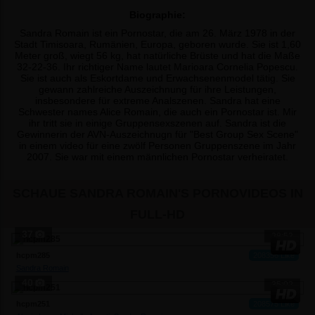
Biographie:
Sandra Romain ist ein Pornostar, die am 26. März 1978 in der
Stadt Timisoara, Rumänien, Europa, geboren wurde. Sie ist 1,60
Meter groß, wiegt 56 kg, hat natürliche Brüste und hat die Maße
32-22-36. Ihr richtiger Name lautet Marioara Cornelia Popescu.
Sie ist auch als Eskortdame und Erwachsenenmodel tätig. Sie
gewann zahlreiche Auszeichnung für ihre Leistungen,
insbesondere für extreme Analszenen. Sandra hat eine
Schwester names Alice Romain, die auch ein Pornostar ist. Mir
ihr tritt sie in einige Gruppensexszenen auf. Sandra ist die
Gewinnerin der AVN-Auszeichnugn für "Best Group Sex Scene"
in einem video für eine zwölf Personen Gruppenszene im Jahr
2007. Sie war mit einem männlichen Pornostar verheiratet.
SCHAUE SANDRA ROMAIN'S PORNOVIDEOS IN
FULL-HD
37
28:53
hcpm285
208356 Like
Sandra Romain
40
35:02
hcpm251
208575 Like